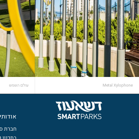
Metal Xylophone
עולם השמש
אודותינ
חברת ס
בתכנון 