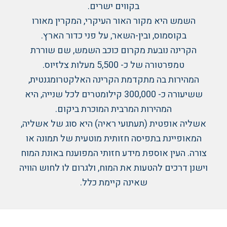
בקווים ישרים.
השמש היא מקור האור העיקרי, המקרין מאורו
בקוסמוס, ובין-השאר, על פני כדור הארץ.
הקרינה נובעת מקרום כוכב השמש, שם שוררת
טמפרטורה של כ- 5,500 מעלות צלזיוס.
המהירות בה מתקדמת הקרינה האלקטרומגנטית,
ששיעורה כ- 300,000 קילומטרים לכל שנייה, היא
המהירות המרבית המוכרת ביקום.
אשליה אופטית (תעתועי ראיה) היא סוג של אשליה,
המאופיינת בתפיסה חזותית מוטעית של תמונה או
צורה. העין אוספת מידע חזותי המפוענח באונת המוח
וישנן דרכים להטעות את המוח, ולגרום לו לחוש הוויה
שאינה קיימת כלל.