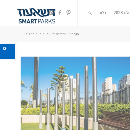
ג 2023
בלוג
הנך כאן:
עמוד הבית
/
dup dup מטלופון
פתח ס