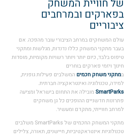
של חוויית המשחק
בפארקים ובמרחבים
ציבוריים
עולם המשחקים במרחב הציבורי עובר מהפכה. אם
בעבר מתקני המשחק כללו נדנדות, מגלשות ומתקני
טיפוס בלבד, כיום יותר ויותר רשויות מקומיות, מוסדות
חינוך ויזמי פארקים בוחרים
ב
מתקני משחק חכמים
המשלבים פעילות גופנית,
למידה, טכנולוגיה ואינטראקציה חברתית.
SmartParks
מובילה את התחום בישראל ומציעה
פתרונות חדשניים ההופכים כל גן משחקים
למרחב חווייתי, מתקדם ומעשיר.
מתקני המשחק החכמים של SmartParks משלבים
טכנולוגיות אינטראקטיביות, חיישנים, תאורה, צלילים