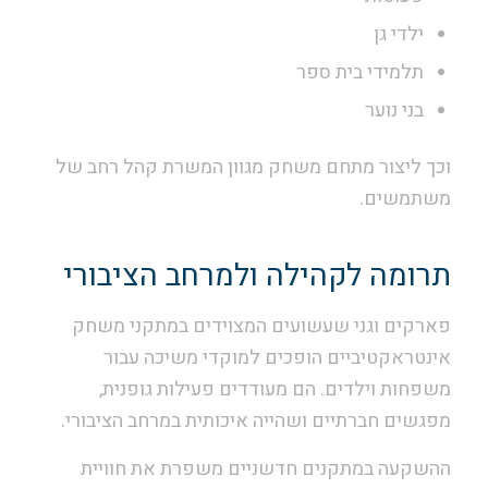
ילדי גן
תלמידי בית ספר
בני נוער
וכך ליצור מתחם משחק מגוון המשרת קהל רחב של
משתמשים.
תרומה לקהילה ולמרחב הציבורי
פארקים וגני שעשועים המצוידים במתקני משחק
אינטראקטיביים הופכים למוקדי משיכה עבור
משפחות וילדים. הם מעודדים פעילות גופנית,
מפגשים חברתיים ושהייה איכותית במרחב הציבורי.
ההשקעה במתקנים חדשניים משפרת את חוויית