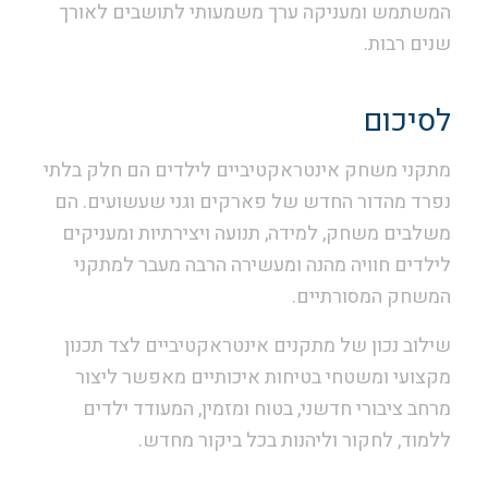
המשתמש ומעניקה ערך משמעותי לתושבים לאורך
שנים רבות.
לסיכום
מתקני משחק אינטראקטיביים לילדים הם חלק בלתי
נפרד מהדור החדש של פארקים וגני שעשועים. הם
משלבים משחק, למידה, תנועה ויצירתיות ומעניקים
לילדים חוויה מהנה ומעשירה הרבה מעבר למתקני
המשחק המסורתיים.
שילוב נכון של מתקנים אינטראקטיביים לצד תכנון
מקצועי ומשטחי בטיחות איכותיים מאפשר ליצור
מרחב ציבורי חדשני, בטוח ומזמין, המעודד ילדים
ללמוד, לחקור וליהנות בכל ביקור מחדש.