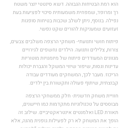
הוא רמת הבטיחות הגבוהה. דשא סינטטי יוצר משטח
רך ומרופד, שמפחית משמעותית סיכוי לפציעות בעת
נפילה. בנוסף, ניתן לשלב שכבות בטיחות סופגות
זעזועים שמעניקות להורים שקט נפשי.
פיתוח חושי ותנועתי- משחקי הרצפה משלבים צבעים,
צורות, צלילים ותנועה. הילדים נחשפים לגירויים
מגוונים המעודדים פיתוח של מיומנויות מוטוריות
עדינות וגסות, שיפור שיווי המשקל והגברת יכולות
הריכוז. מעבר לכך, המשחקים מעודדים עבודה
קבוצתית, שיתוף פעולה ותקשורת בין ילדים.
חוויית משחק חדשנית- חלק ממשחקי הרצפה
מבוססים על טכנולוגיות מתקדמות כמו חיישנים,
תאורת LED ואלמנטים אינטראקטיביים. שילוב זה
הופך את המשחק לא רק לפעילות גופנית מהנה, אלא