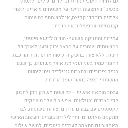
גם לחוויה חינוכית מרתקת. ילדים יכולים “לתפוס
צבעים” באמצעות דריכה על משטחים מוארים, ליצור
צלילים תוך כדי קפיצה, או להשתתף במשימות
קבוצתיות שמפעילות את הדמיון.
עמידות ותחזוקה פשוטה- הודות לדשא סינטטי,
המשטחים שומרים על מראה ירוק ורענן לאורך כל
השנה, ללא צורך בהשקיה, כיסוח או תחזוקה מורכבת.
החומר עמיד בפני תנאי מזג אוויר משתנים, כך שגם
בגנים ציבוריים ובחצרות גני ילדים ניתן ליהנות
ממשחקי רצפה במשך שנים ארוכות.
עיצוב מותאם אישית – כל שטח משחק ניתן לתכנון
לפי הצרכים והגילאים. אפשר לשלב משחקים
לקטנטנים עם צבעים עדינים וצורות פשוטות, לצד
מתקנים מאתגרים יותר לילדים בוגרים. העיצוב האישי
מאפשר גם התאמה לערכים חינוכיים, למשל שילוב