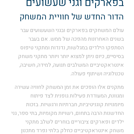
בפארקים וגני שעשועים
הדור החדש של חוויית המשחק
עולם המשחקים בפארקים ובגני השעשועים עבר
בשנים האחרונות מהפכה של ממש. אם בעבר
הסתפקו הילדים במגלשות, נדנדות ומתקני טיפוס
בסיסיים, כיום ניתן למצוא יותר ויותר מתקני משחק
אינטראקטיביים המשלבים תנועה, למידה, חשיבה,
טכנולוגיה ושיתוף פעולה.
מתקנים אלו הופכים את זמן המשחק לחוויה עשירה
ומגוונת, המעודדת פעילות גופנית לצד פיתוח
מיומנויות קוגניטיביות, חברתיות ורגשיות. בזכות
החדשנות הרבה בתחום, רשויות מקומיות, בתי ספר, גני
ילדים ופארקים ציבוריים בוחרים לשלב מתקני
משחק אינטראקטיביים כחלק בלתי נפרד מתכנון