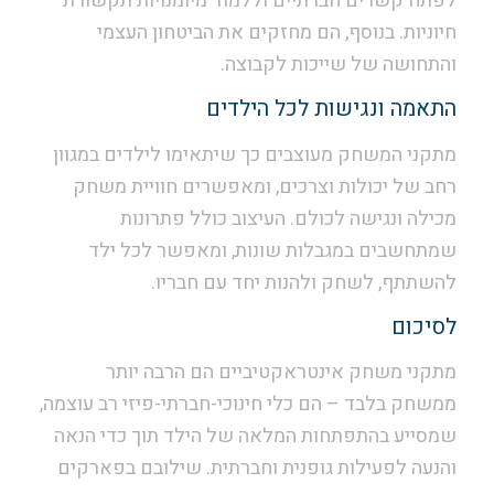
לפתח קשרים חברתיים וללמוד מיומנויות תקשורת
חיוניות. בנוסף, הם מחזקים את הביטחון העצמי
והתחושה של שייכות לקבוצה.
התאמה ונגישות לכל הילדים
מתקני המשחק מעוצבים כך שיתאימו לילדים במגוון
רחב של יכולות וצרכים, ומאפשרים חוויית משחק
מכילה ונגישה לכולם. העיצוב כולל פתרונות
שמתחשבים במגבלות שונות, ומאפשר לכל ילד
להשתתף, לשחק ולהנות יחד עם חבריו.
לסיכום
מתקני משחק אינטראקטיביים הם הרבה יותר
ממשחק בלבד – הם כלי חינוכי-חברתי-פיזי רב עוצמה,
שמסייע בהתפתחות המלאה של הילד תוך כדי הנאה
והנעה לפעילות גופנית וחברתית. שילובם בפארקים