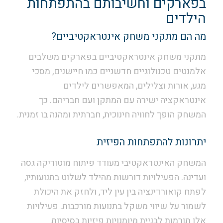
בפארקים וחשיבותם בהתפתחות
הילדים
מה הם מתקני משחק אינטראקטיביים?
מתקני משחק אינטראקטיביים בפארקים משלבים
אלמנטים טכנולוגיים חדשניים כמו חיישנים, מסכי
מגע, אורות וצלילים, המאפשרים לילדים
אינטראקציה ישירה עם המתקן ועם חבריהם. כך
המשחק הופך לחוויה חינוכית, חברתית ומהנה בו זמנית.
יתרונות להתפתחות הפיזית
המשחק האינטראקטיבי מעודד פיתוח מוטוריקה גסה
ועדינה. הפעילויות דורשות מהילד לשלוט בתנועותיו,
לפתח קואורדינציה בין עין ליד, ולחזק את היכולת
לשמור על שיווי משקל בתנועות מורכבות. פעילויות
אלו תורמות לבניית מיומנויות פיזיות בסיסיות