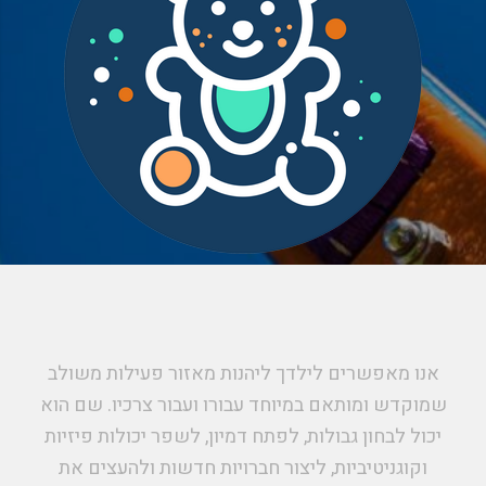
אנו מאפשרים לילדך ליהנות מאזור פעילות משולב
שמוקדש ומותאם במיוחד עבורו ועבור צרכיו. שם הוא
יכול לבחון גבולות, לפתח דמיון, לשפר יכולות פיזיות
וקוגניטיביות, ליצור חברויות חדשות ולהעצים את