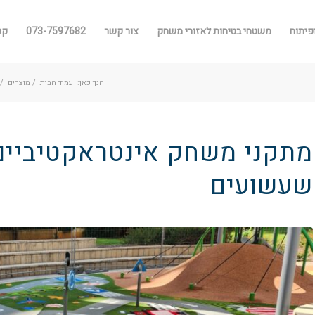
פיתוח
משטחי בטיחות לאזורי משחק
צור קשר
073-7597682
קטלו
הנך כאן:
עמוד הבית
/
מוצרים
/
מתקני משחק אינטראקטיביים 
שעשועים