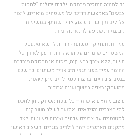
גם לחוויה חינוכית מרתקת. ילדים יכולים “לתפוס
צבעים” באמצעות דריכה על משטחים מוארים, ליצור
צלילים תוך כדי קפיצה, או להשתתף במשימות
קבוצתיות שמפעילות את הדמיון.
עמידות ותחזוקה פשוטה- הודות לדשא סינטטי,
המשטחים שומרים על מראה ירוק ורענן לאורך כל
השנה, ללא צורך בהשקיה, כיסוח או תחזוקה מורכבת.
החומר עמיד בפני תנאי מזג אוויר משתנים, כך שגם
בגנים ציבוריים ובחצרות גני ילדים ניתן ליהנות
ממשחקי רצפה במשך שנים ארוכות.
עיצוב מותאם אישית – כל שטח משחק ניתן לתכנון
לפי הצרכים והגילאים. אפשר לשלב משחקים
לקטנטנים עם צבעים עדינים וצורות פשוטות, לצד
מתקנים מאתגרים יותר לילדים בוגרים. העיצוב האישי