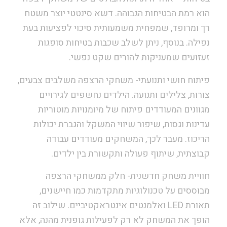
הוא רמת הבטיחות הגבוהה. דשא סינטטי יוצר משטח
רך ומרופד, שמפחית משמעותית סיכוי לפציעות בעת
נפילה. בנוסף, ניתן לשלב שכבות בטיחות סופגות
זעזועים שמעניקות להורים שקט נפשי.
פיתוח חושי ותנועתי- משחקי הרצפה משלבים צבעים,
צורות, צלילים ותנועה. הילדים נחשפים לגירויים
מגוונים המעודדים פיתוח של מיומנויות מוטוריות
עדינות וגסות, שיפור שיווי המשקל והגברת יכולות
הריכוז. מעבר לכך, המשחקים מעודדים עבודה
קבוצתית, שיתוף פעולה ותקשורת בין ילדים.
חוויית משחק חדשנית- חלק ממשחקי הרצפה
מבוססים על טכנולוגיות מתקדמות כמו חיישנים,
תאורת LED ואלמנטים אינטראקטיביים. שילוב זה
הופך את המשחק לא רק לפעילות גופנית מהנה, אלא