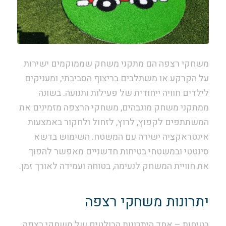
משחקי רצפה הם מתקני משחק שממוקמים ישירות
על הקרקע או משתלבים בריצוף הסביבתי, ומעניקים
לילדים חוויה ייחודית של פעילות ותנועה. בשונה
ממתקני משחק מוגבהים, משחקי הרצפה מזמינים את
המשתתפים לקפוץ, לרוץ, לזחול ולחקור באמצעות
אינטראקציה ישירה עם המשטח. השימוש בדשא
סינטטי ובמשטחי בטיחות חדשניים מאפשר להפוך
את חוויית המשחק לנעימה, בטוחה ועמידה לאורך זמן.
יתרונות משחקי רצפה
בטיחות – אחד היתרונות הבולטים של משחקי רצפה