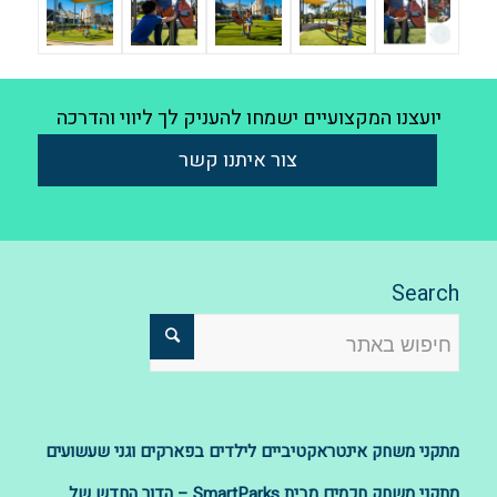
יועצנו המקצועיים ישמחו להעניק לך ליווי והדרכה
צור איתנו קשר
Search
מתקני משחק אינטראקטיביים לילדים בפארקים וגני שעשועים
מתקני משחק חכמים מבית SmartParks – הדור החדש של